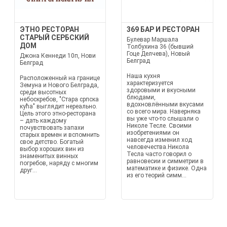
ЭТНО РЕСТОРАН
369 БАР И РЕСТОРАН
СТАРЫЙ СЕРБСКИЙ
Булевар Маршала
ДОМ
Толбухина 36 (бывший
Гоце Делчева), Новый
Джона Кеннеди 10п, Нови
Белград
Белград
Наша кухня
Расположенный на границе
характеризуется
Земуна и Нового Белграда,
здоровыми и вкусными
среди высотных
блюдами,
небоскребов, "Стара српска
вдохновлёнными вкусами
кућа" выглядит нереально.
со всего мира. Наверняка
Цель этого этно-ресторана
вы уже что-то слышали о
– дать каждому
Николе Тесле. Своими
почувствовать запахи
изобретениями он
старых времен и вспомнить
навсегда изменил ход
свое детство. Богатый
человечества.Никола
выбор хороших вин из
Тесла часто говорил о
знаменитых винных
равновесии и симметрии в
погребов, наряду с многим
математике и физике. Одна
друг...
из его теорий симм...