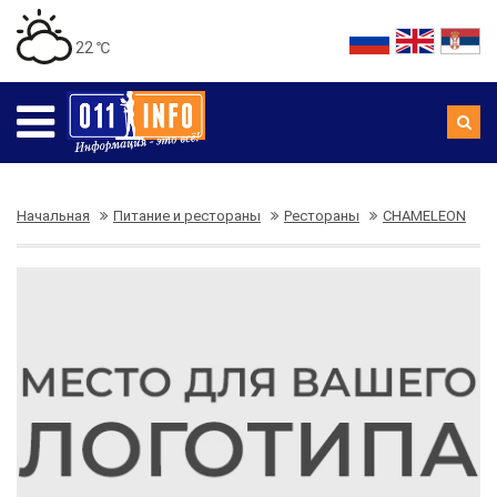
22 ℃
Начальная
Питание и рестораны
Рестораны
CHAMELEON