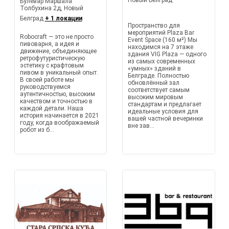
Новый Белград
Булевар Маршала
Толбухина 2д, Новый
Белград
+ 1 локации
Пространство для
мероприятий Plaza Bar
Robocraft — это не просто
Event Space (160 м²) Мы
пивоварня, а идея и
находимся на 7 этаже
движение, объединяющее
здания VIG Plaza — одного
ретрофутуристическую
из самых современных
эстетику с крафтовым
«умных» зданий в
пивом в уникальный опыт.
Белграде. Полностью
В своей работе мы
обновлённый зал
руководствуемся
соответствует самым
аутентичностью, высоким
высоким мировым
качеством и точностью в
стандартам и предлагает
каждой детали. Наша
идеальные условия для
история начинается в 2021
вашей частной вечеринки
году, когда воображаемый
вне зав...
робот из б...