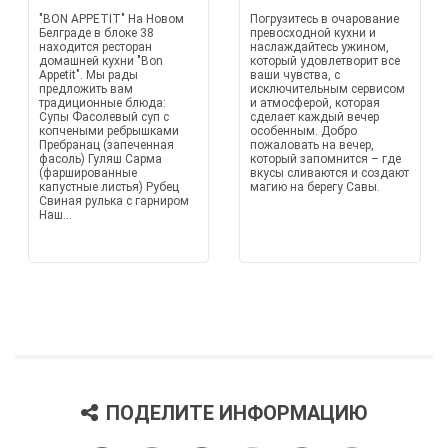
"BON APPETIT" На Новом
Погрузитесь в очарование
Белграде в блоке 38
превосходной кухни и
находится ресторан
наслаждайтесь ужином,
домашней кухни "Bon
который удовлетворит все
Appetit". Мы рады
ваши чувства, с
предложить вам
исключительным сервисом
традиционные блюда:
и атмосферой, которая
Супы Фасолевый суп с
сделает каждый вечер
копчеными ребрышками
особенным. Добро
Пребранац (запеченная
пожаловать на вечер,
фасоль) Гуляш Сарма
который запомнится – где
(фаршированные
вкусы сливаются и создают
капустные листья) Рубец
магию на берегу Савы.
Свиная рулька с гарниром
Наш...
ПОДЕЛИТЕ ИНФОРМАЦИЮ