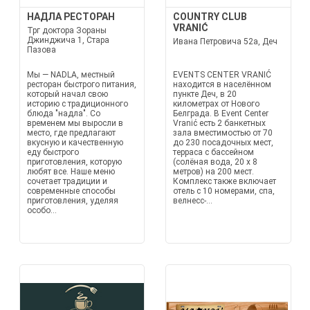
НАДЛА РЕСТОРАН
COUNTRY CLUB
VRANIĆ
Трг доктора Зораны
Джинджича 1, Стара
Ивана Петровича 52a, Деч
Пазова
Мы — NADLA, местный
EVENTS CENTER VRANIĆ
ресторан быстрого питания,
находится в населённом
который начал свою
пункте Деч, в 20
историю с традиционного
километрах от Нового
блюда "надла". Со
Белграда. В Event Center
временем мы выросли в
Vranić есть 2 банкетных
место, где предлагают
зала вместимостью от 70
вкусную и качественную
до 230 посадочных мест,
еду быстрого
терраса с бассейном
приготовления, которую
(солёная вода, 20 x 8
любят все. Наше меню
метров) на 200 мест.
сочетает традиции и
Комплекс также включает
современные способы
отель с 10 номерами, спа,
приготовления, уделяя
велнесс-...
особо...