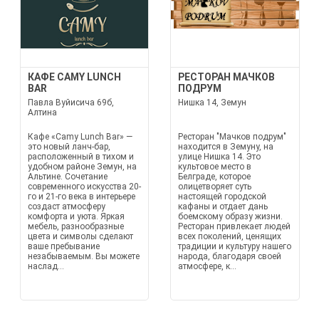
КАФЕ CAMY LUNCH
РЕСТОРАН МАЧКОВ
BAR
ПОДРУМ
Павла Вуйисича 69б,
Нишка 14, Земун
Алтина
Кафе «Camy Lunch Bar» —
Ресторан "Мачков подрум"
это новый ланч-бар,
находится в Земуну, на
расположенный в тихом и
улице Нишка 14. Это
удобном районе Земун, на
культовое место в
Альтине. Сочетание
Белграде, которое
современного искусства 20-
олицетворяет суть
го и 21-го века в интерьере
настоящей городской
создаст атмосферу
кафаны и отдает дань
комфорта и уюта. Яркая
боемскому образу жизни.
мебель, разнообразные
Ресторан привлекает людей
цвета и символы сделают
всех поколений, ценящих
ваше пребывание
традиции и культуру нашего
незабываемым. Вы можете
народа, благодаря своей
наслад...
атмосфере, к...