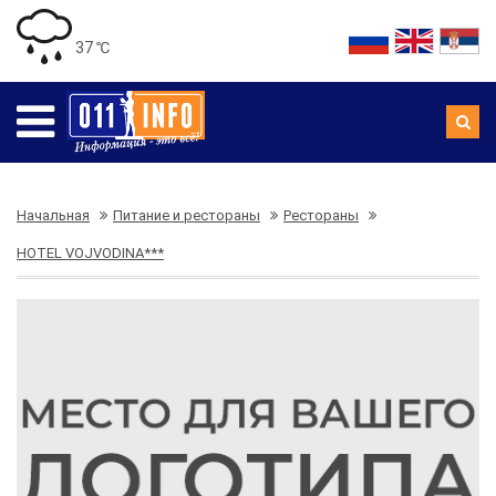
37 ℃
Начальная
Питание и рестораны
Рестораны
HOTEL VOJVODINA***