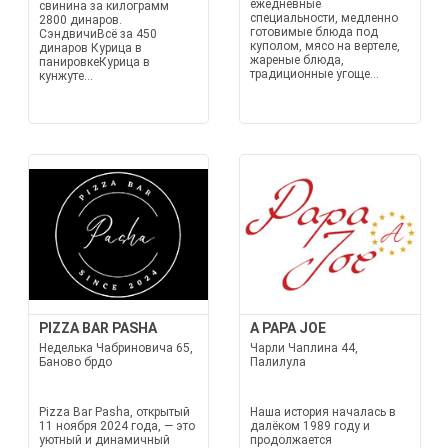
ежедневные
свинина за килограмм
специальности, медленно
2800 динаров.
готовимые блюда под
СэндвичиВсё за 450
куполом, мясо на вертеле,
динаров Курица в
жареные блюда,
панировкеКурица в
традиционные угоще...
кунжуте...
PIZZA BAR PASHA
A PAPA JOE
Неделька Чабриновича 65,
Чарли Чаплина 44,
Баново брдо
Палилула
Pizza Bar Pasha, открытый
Наша история началась в
11 ноября 2024 года, — это
далёком 1989 году и
уютный и динамичный
продолжается