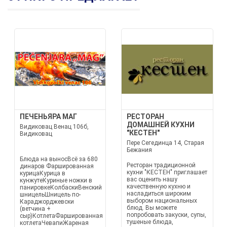
ПЕЧЕНЬЯРА МАГ
РЕСТОРАН
ДОМАШНЕЙ КУХНИ
Видиковац Венац 106б,
"КЕСТЕН"
Видиковац
Пере Сегединца 14, Старая
Бежания
Блюда на выносВсё за 680
Ресторан традиционной
динаров Фаршированная
кухни "КЕСТЕН" приглашает
курицаКурица в
вас оценить нашу
кунжутеКуриные ножки в
качественную кухню и
панировкеКолбаскиВенский
насладиться широким
шницельШницель по-
выбором национальных
Караджорджевски
блюд. Вы можете
(ветчина +
попробовать закуски, супы,
сыр)КотлетаФаршированная
тушеные блюда,
котлетаЧевапиЖареная