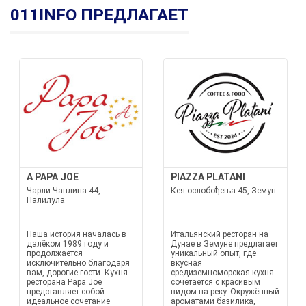
011INFO ПРЕДЛАГАЕТ
A PAPA JOE
PIAZZA PLATANI
Чарли Чаплина 44,
Кея ослобођења 45, Земун
Палилула
Наша история началась в
Итальянский ресторан на
далёком 1989 году и
Дунае в Земунe предлагает
продолжается
уникальный опыт, где
исключительно благодаря
вкусная
вам, дорогие гости. Кухня
средиземноморская кухня
ресторана Papa Joe
сочетается с красивым
представляет собой
видом на реку. Окружённый
идеальное сочетание
ароматами базилика,