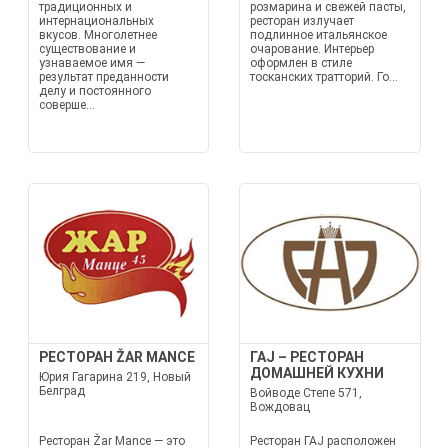
традиционных и
розмарина и свежей пасты,
интернациональных
ресторан излучает
вкусов. Многолетнее
подлинное итальянское
существование и
очарование. Интерьер
узнаваемое имя —
оформлен в стиле
результат преданности
тосканских тратторий. Го...
делу и постоянного
соверше...
РЕСТОРАН ŽAR MANCE
ГАЈ – РЕСТОРАН
ДОМАШНЕЙ КУХНИ
Юрия Гагарина 219, Новый
Белград
Войводе Степе 571,
Вождовац
Ресторан Žar Mance — это
Ресторан ГАЈ расположен