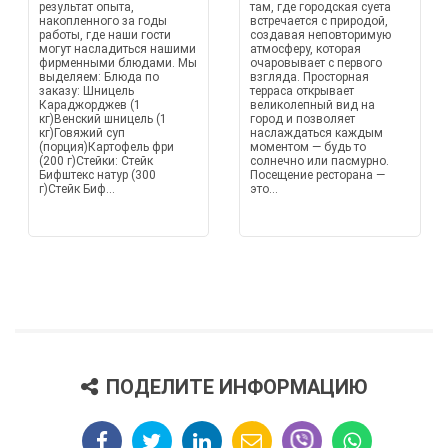
результат опыта,
там, где городская суета
накопленного за годы
встречается с природой,
работы, где наши гости
создавая неповторимую
могут насладиться нашими
атмосферу, которая
фирменными блюдами. Мы
очаровывает с первого
выделяем: Блюда по
взгляда. Просторная
заказу: Шницель
терраса открывает
Караджорджев (1
великолепный вид на
кг)Венский шницель (1
город и позволяет
кг)Говяжий суп
наслаждаться каждым
(порция)Картофель фри
моментом — будь то
(200 г)Стейки: Стейк
солнечно или пасмурно.
Бифштекс натур (300
Посещение ресторана —
г)Стейк Биф...
это...
ПОДЕЛИТЕ ИНФОРМАЦИЮ