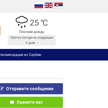
25 ℃
Плоский дождь
Прогноз погоды на следующие
5 дней
екомендации из Сербии
Отправите сообщение
Оцените нас