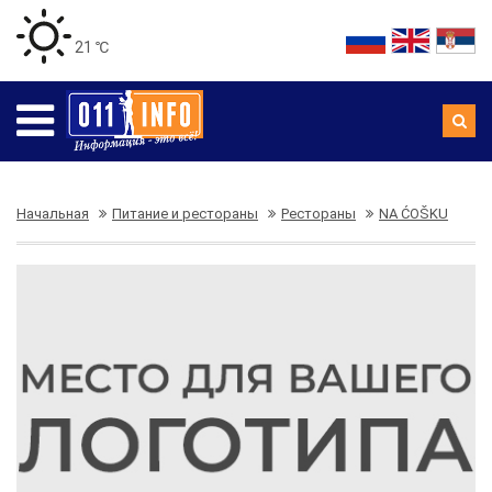
21 ℃
Начальная
Питание и рестораны
Рестораны
NA ĆOŠKU