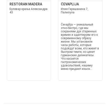
RESTORAN MADERA
ĆEVAPLIJA
Булевар краља Александра
Илие Гарашанина 7,
43
Палилула
Ćevaplija — уникальный
этно-бистро, где мы
сохраняем дух старинных
времен и адаптируем его к
современному образу
жизни. Мы установили
часы работы, которые
подойдут всем, кто живет в
быстром темпе, но ценит
гурманские деликатесы.
Что касается
гастрономических
удовольствий, нашему
меню придают изыск...