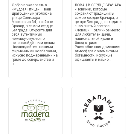
Добро пожаловать в
ЛОВАЦ В СЕРДЦЕ ВРАЧАРА
«Мудрая Птица» — ваш
- Новинки, которые
драгоценный уголок на
сохраняют традиции! В
улице Светозара
самом сердце Врачара, в
Марковича 34, в районе
центре Белграда, находится
Врачар, в самом сердце
знаменитый ресторан
Белграда! Откройте для
«Ловац» — отличное место
себя аутентичную
для любителей дичи,
немецкую кухню по
национальной кухни и
непревзойдённым ценам.
блюд с гриля.
Наслаждайтесь нашими
Расслабленная домашняя
фирменными колбасками,
атмосфера с элементами
искусно поджаренными на
богемности, искусные
гриле до совершенства и
официанты и нацио...
п...