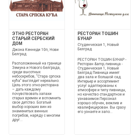
ЭТНО РЕСТОРАН
РЕСТОРАН ТОШИН
СТАРЫЙ СЕРБСКИЙ
БУНАР
ДОМ
Студенческая 1, Новый
Белград
Джона Кеннеди 10п, Нови
Белград
РЕСТОРАН ТОШИН БУНАР -
Расположенный на границе
Ресторан &amp; пивница -
Земуна и Нового Белграда,
Студенческая 1, Новый
среди высотных
Белград Пивница имеет
небоскребов, "Стара српска
два зала и большой сад.
кућа" выглядит нереально.
Интерьер и ассортимент
Цель этого этно-ресторана
услуг адаптированы к
– дать каждому
атмосфере и типу пивницы,
почувствовать запахи
но качество стандартное и
старых времен и вспомнить
узнаваемое.Персонал
свое детство. Богатый
хорошо обучен, вежлив и
выбор хороших вин из
квалифицирован. Вы сразу
знаменитых винных
его узнаете и запо...
погребов, наряду с многим
друг...