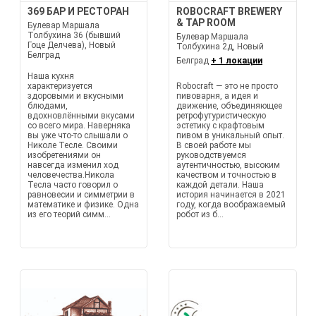
369 БАР И РЕСТОРАН
ROBOCRAFT BREWERY
& TAP ROOM
Булевар Маршала
Толбухина 36 (бывший
Булевар Маршала
Гоце Делчева), Новый
Толбухина 2д, Новый
Белград
Белград
+ 1 локации
Наша кухня
характеризуется
Robocraft — это не просто
здоровыми и вкусными
пивоварня, а идея и
блюдами,
движение, объединяющее
вдохновлёнными вкусами
ретрофутуристическую
со всего мира. Наверняка
эстетику с крафтовым
вы уже что-то слышали о
пивом в уникальный опыт.
Николе Тесле. Своими
В своей работе мы
изобретениями он
руководствуемся
навсегда изменил ход
аутентичностью, высоким
человечества.Никола
качеством и точностью в
Тесла часто говорил о
каждой детали. Наша
равновесии и симметрии в
история начинается в 2021
математике и физике. Одна
году, когда воображаемый
из его теорий симм...
робот из б...