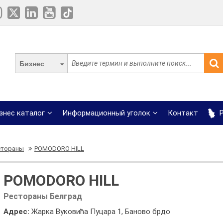
Бизнес
знес каталог
Информационный уголок
Контакт
Р
стораны
POMODORO HILL
POMODORO HILL
Рестораны Белград
Адрес:
Жарка Вуковића Пуцара 1, Баново брдо