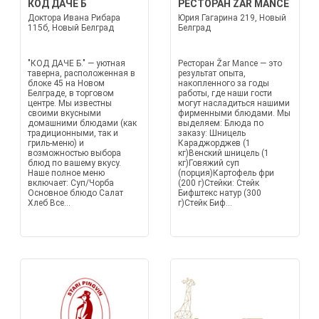
КОД ДАЧЕ Б
РЕСТОРАН ŽAR MANCE
Доктора Ивана Рибара
Юрия Гагарина 219, Новый
115б, Новый Белград
Белград
"КОД ДАЧЕ Б." — уютная
Ресторан Žar Mance — это
таверна, расположенная в
результат опыта,
блоке 45 на Новом
накопленного за годы
Белграде, в торговом
работы, где наши гости
центре. Мы известны
могут насладиться нашими
своими вкусными
фирменными блюдами. Мы
домашними блюдами (как
выделяем: Блюда по
традиционными, так и
заказу: Шницель
гриль-меню) и
Караджорджев (1
возможностью выбора
кг)Венский шницель (1
блюд по вашему вкусу.
кг)Говяжий суп
Наше полное меню
(порция)Картофель фри
включает: Суп/Чорба
(200 г)Стейки: Стейк
Основное блюдо Салат
Бифштекс натур (300
Хлеб Все...
г)Стейк Биф...