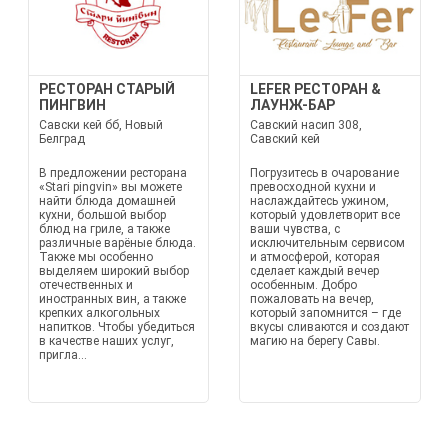
РЕСТОРАН СТАРЫЙ
LEFER РЕСТОРАН &
ПИНГВИН
ЛАУНЖ-БАР
Савски кей бб, Новый
Савский насип 308,
Белград
Савский кей
В предложении ресторана
Погрузитесь в очарование
«Stari pingvin» вы можете
превосходной кухни и
найти блюда домашней
наслаждайтесь ужином,
кухни, большой выбор
который удовлетворит все
блюд на гриле, а также
ваши чувства, с
различные варёные блюда.
исключительным сервисом
Также мы особенно
и атмосферой, которая
выделяем широкий выбор
сделает каждый вечер
отечественных и
особенным. Добро
иностранных вин, а также
пожаловать на вечер,
крепких алкогольных
который запомнится – где
напитков. Чтобы убедиться
вкусы сливаются и создают
в качестве наших услуг,
магию на берегу Савы.
пригла...