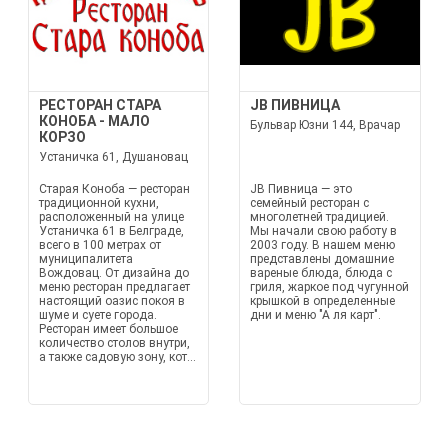
РЕСТОРАН СТАРА
JB ПИВНИЦА
КОНОБА - МАЛО
Бульвар Юзни 144, Врачар
КОРЗО
Устаничка 61, Душановац
Старая Коноба — ресторан
JB Пивница — это
традиционной кухни,
семейный ресторан с
расположенный на улице
многолетней традицией.
Устаничка 61 в Белграде,
Мы начали свою работу в
всего в 100 метрах от
2003 году. В нашем меню
муниципалитета
представлены домашние
Вождовац. От дизайна до
вареные блюда, блюда с
меню ресторан предлагает
гриля, жаркое под чугунной
настоящий оазис покоя в
крышкой в определенные
шуме и суете города.
дни и меню "А ля карт".
Ресторан имеет большое
количество столов внутри,
а также садовую зону, кот...