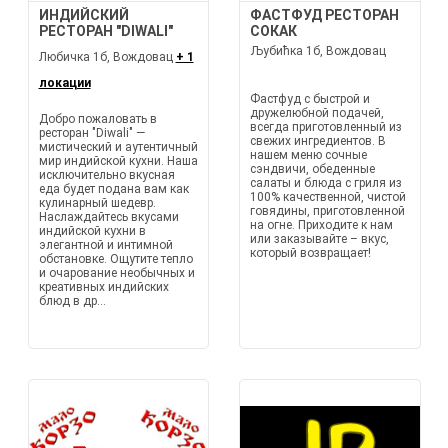
ИНДИЙСКИЙ
ФАСТФУД РЕСТОРАН
РЕСТОРАН "DIWALI"
СОКАК
Љубићка 1б, Вождовац
Любичка 1б, Вождовац
+ 1
локации
Фастфуд с быстрой и
дружелюбной подачей,
Добро пожаловать в
всегда приготовленный из
ресторан "Diwali" —
свежих ингредиентов. В
мистический и аутентичный
нашем меню сочные
мир индийской кухни. Наша
сэндвичи, обеденные
исключительно вкусная
салаты и блюда с гриля из
еда будет подана вам как
100% качественной, чистой
кулинарный шедевр.
говядины, приготовленной
Наслаждайтесь вкусами
на огне. Приходите к нам
индийской кухни в
или заказывайте – вкус,
элегантной и интимной
который возвращает!
обстановке. Ощутите тепло
и очарование необычных и
креативных индийских
блюд в др...