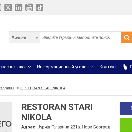
Бизнес
знес каталог
Информационный уголок
Контакт
Р
стораны
RESTORAN STARI NIKOLA
RESTORAN STARI
NIKOLA
Адрес:
Јурија Гагарина 221а, Нови Београд