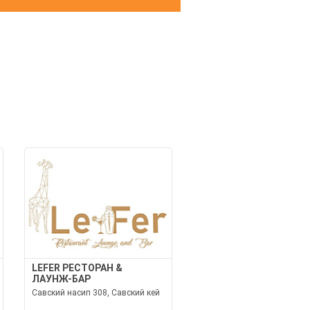
И
LEFER РЕСТОРАН &
ЛАУНЖ-БАР
Савский насип 308, Савский кей