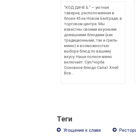
"КОД ДАЧЕ Б." — уютная
таверна, расположенная в
блоке 45 на Новом Белграде, в
торговом центре. Мы
известны своими вкусными
домашними блюдами (как
традиционными, так и гриль-
меню) и возможностью
выбора блюд по вашему
вкусу. Наше полное меню
включает: Суп/Чорба
Основное блюдо Салат Хлеб
Все...
Теги
Угощение к славе
Рестора