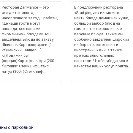
Ресторан Žar Mance — это
В предложении ресторана
результат опыта,
«Stari pingvin» вы можете
накопленного за годы работы,
найти блюда домашней кухни,
где наши гости могут
большой выбор блюд на
насладиться нашими
гриле, а также различные
фирменными блюдами. Мы
варёные блюда. Также мы
выделяем: Блюда по заказу:
особенно выделяем широкий
Шницель Караджорджев (1
выбор отечественных и
кг)Венский шницель (1
иностранных вин, а также
кг)Говяжий суп
крепких алкогольных
(порция)Картофель фри (200
напитков. Чтобы убедиться в
г)Стейки: Стейк Бифштекс
качестве наших услуг, пригла...
натур (300 г)Стейк Биф...
ны с парковкой