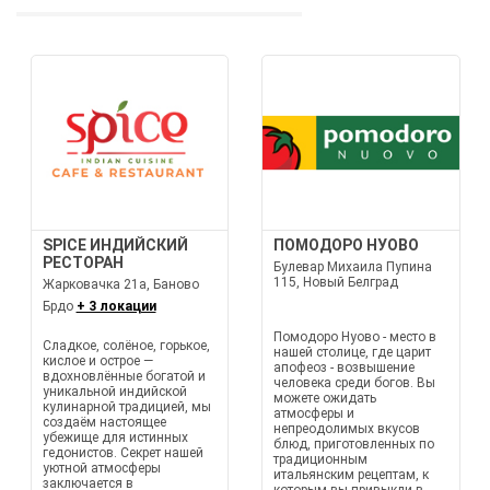
SPICE ИНДИЙСКИЙ
ПОМОДОРО НУОВО
РЕСТОРАН
Булевар Михаила Пупина
115, Новый Белград
Жарковачка 21а, Баново
Брдо
+ 3 локации
Помодоро Нуово - место в
Сладкое, солёное, горькое,
нашей столице, где царит
кислое и острое —
апофеоз - возвышение
вдохновлённые богатой и
человека среди богов. Вы
уникальной индийской
можете ожидать
кулинарной традицией, мы
атмосферы и
создаём настоящее
непреодолимых вкусов
убежище для истинных
блюд, приготовленных по
гедонистов. Секрет нашей
традиционным
уютной атмосферы
итальянским рецептам, к
заключается в