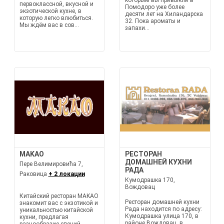
которым вы привыкли в
первоклассной, вкусной и
Помодоро уже более
экзотической кухне, в
десяти лет на Хиландарска
которую легко влюбиться.
32. Пока ароматы и
Мы ждём вас в сов...
запахи...
MAKAO
РЕСТОРАН
ДОМАШНЕЙ КУХНИ
Пере Велимировића 7,
РАДА
Раковица
+ 2 локации
Кумодрашка 170,
Вождовац
Китайский ресторан MAKAO
Ресторан домашней кухни
знакомит вас с экзотикой и
Рада находится по адресу:
уникальностью китайской
Кумодрашка улица 170, в
кухни, предлагая
районе Вождовац, в