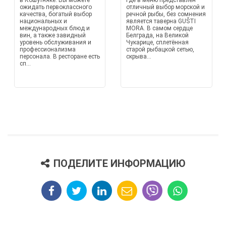
в Кошутняке. Вы можете
где в меню представлен
ожидать первоклассного
отличный выбор морской и
качества, богатый выбор
речной рыбы, без сомнения
национальных и
является таверна GUŠTI
международных блюд и
MORA. В самом сердце
вин, а также завидный
Белграда, на Великой
уровень обслуживания и
Чукарице, сплетённая
профессионализма
старой рыбацкой сетью,
персонала. В ресторане есть
скрыва...
сп...
ПОДЕЛИТЕ ИНФОРМАЦИЮ