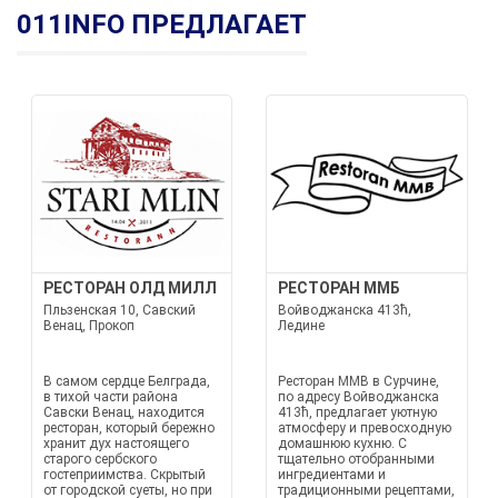
011INFO ПРЕДЛАГАЕТ
РЕСТОРАН ОЛД МИЛЛ
РЕСТОРАН ММБ
Пльзенская 10, Савский
Войводжанска 413ћ,
Венац, Прокоп
Ледине
В самом сердце Белграда,
Ресторан MMB в Сурчине,
в тихой части района
по адресу Войводжанска
Савски Венац, находится
413ћ, предлагает уютную
ресторан, который бережно
атмосферу и превосходную
хранит дух настоящего
домашнюю кухню. С
старого сербского
тщательно отобранными
гостеприимства. Скрытый
ингредиентами и
от городской суеты, но при
традиционными рецептами,