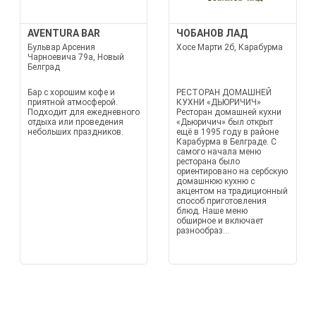
AVENTURA BAR
ЧОБАНОВ ЛАД
Бульвар Арсения
Хосе Марти 2б, Карабурма
Чарноевича 79а, Новый
Белград
Бар с хорошим кофе и
РЕСТОРАН ДОМАШНЕЙ
приятной атмосферой.
КУХНИ «ДЬЮРИЧИЧ»
Подходит для ежедневного
Ресторан домашней кухни
отдыха или проведения
«Дьюричич» был открыт
небольших праздников.
ещё в 1995 году в районе
Карабурма в Белграде. С
самого начала меню
ресторана было
ориентировано на сербскую
домашнюю кухню с
акцентом на традиционный
способ приготовления
блюд. Наше меню
обширное и включает
разнообраз...