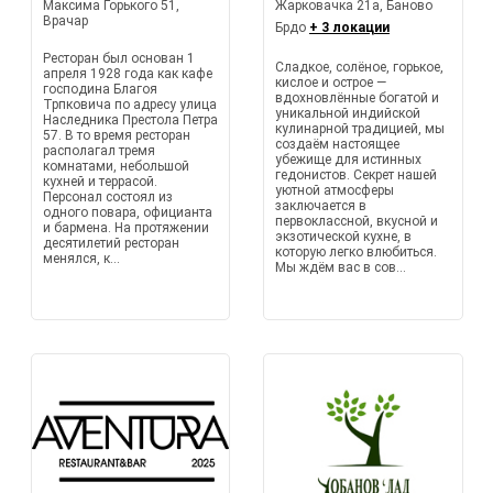
Максима Горького 51,
Жарковачка 21а, Баново
Врачар
Брдо
+ 3 локации
Ресторан был основан 1
Сладкое, солёное, горькое,
апреля 1928 года как кафе
кислое и острое —
господина Благоя
вдохновлённые богатой и
Трпковича по адресу улица
уникальной индийской
Наследника Престола Петра
кулинарной традицией, мы
57. В то время ресторан
создаём настоящее
располагал тремя
убежище для истинных
комнатами, небольшой
гедонистов. Секрет нашей
кухней и террасой.
уютной атмосферы
Персонал состоял из
заключается в
одного повара, официанта
первоклассной, вкусной и
и бармена. На протяжении
экзотической кухне, в
десятилетий ресторан
которую легко влюбиться.
менялся, к...
Мы ждём вас в сов...