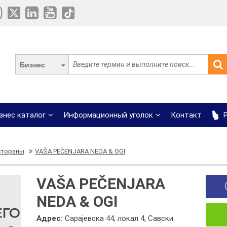
Бизнес
знес каталог
Информационный уголок
Контакт
Р
стораны
VAŠA PEČENJARA NEDA & OGI
VAŠA PEČENJARA
NEDA & OGI
Адрес:
Сарајевска 44, локал 4, Савски