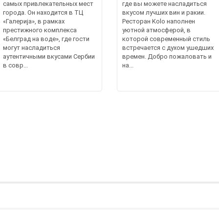
самых привлекательных мест
где вы можете насладиться
города. Он находится в ТЦ
вкусом лучших вин и ракии.
«Галерија», в рамках
Ресторан Kolo наполнен
престижного комплекса
уютной атмосферой, в
«Белград на воде», где гости
которой современный стиль
могут насладиться
встречается с духом ушедших
аутентичными вкусами Сербии
времен. Добро пожаловать и
в совр...
на...