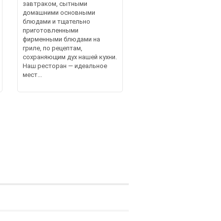
завтраком, сытными
домашними основными
блюдами и тщательно
приготовленными
фирменными блюдами на
гриле, по рецептам,
сохраняющим дух нашей кухни.
Наш ресторан — идеальное
мест...