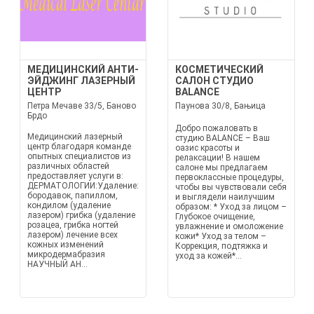
МЕДИЦИНСКИЙ АНТИ-
КОСМЕТИЧЕСКИЙ
ЭЙДЖИНГ ЛАЗЕРНЫЙ
САЛОН СТУДИО
ЦЕНТР
BALANCE
Петра Мечаве 33/5, Баново
Паунова 30/8, Бањица
Брдо
Добро пожаловать в
Медицинский лазерный
студию BALANCE – Ваш
центр благодаря команде
оазис красоты и
опытных специалистов из
релаксации! В нашем
различных областей
салоне мы предлагаем
предоставляет услуги в:
первоклассные процедуры,
ДЕРМАТОЛОГИИ:Удаление:
чтобы вы чувствовали себя
бородавок, папиллом,
и выглядели наилучшим
кондилом (удаление
образом: * Уход за лицом –
лазером) грибка (удаление
Глубокое очищение,
розацеа, грибка ногтей
увлажнение и омоложение
лазером) лечение всех
кожи* Уход за телом –
кожных изменений
Коррекция, подтяжка и
микродермабразия
уход за кожей*...
НАУЧНЫЙ АН...