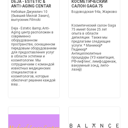
DEJA - ESTETIC &
КОСМЕТИЧЕСКИЙ
ANTI-AGING CENTAR
САЛОН GAGA 75
Небойше Джукелич 10
Водоводская 94а, Жарково
(бывший Милой Закич),
выпускник Filmski
Косметический салон Gaga
Deja - Estetic &amp; Anti-
75 имеет более 25 лет
Aging центр расположен в
опыта в области
современно
депиляции. Также мы
оборудованном
предлагаем следующие
пространстве, оснащенном
услуги: * Маникюр*
передовым оборудованием
Педикюр*
для предоставления услуг
Антицеллюлитные
в области эстетики и
процедуры (УЗ кавитация,
косметологии. Мы
РФ-лифтинг, лимфодренаж,
сотрудничаем с командой
вакуумный зонд, липо-
известных медицинских
лазер)
специалистов и
косметологов, которые
обеспечат решение каждой
ваш...