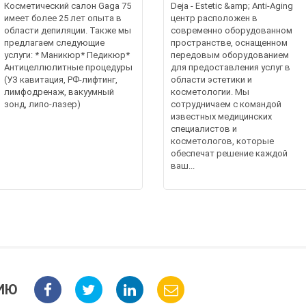
Косметический салон Gaga 75
Deja - Estetic &amp; Anti-Aging
имеет более 25 лет опыта в
центр расположен в
области депиляции. Также мы
современно оборудованном
предлагаем следующие
пространстве, оснащенном
услуги: * Маникюр* Педикюр*
передовым оборудованием
Антицеллюлитные процедуры
для предоставления услуг в
(УЗ кавитация, РФ-лифтинг,
области эстетики и
лимфодренаж, вакуумный
косметологии. Мы
зонд, липо-лазер)
сотрудничаем с командой
известных медицинских
специалистов и
косметологов, которые
обеспечат решение каждой
ваш...
ИЮ