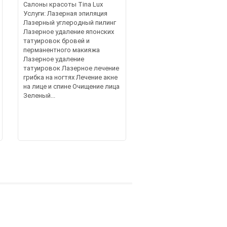
Салоны красоты Tina Lux
Услуги: Лазерная эпиляция
Лазерный углеродный пилинг
Лазерное удаление японских
татуировок бровей и
перманентного макияжа
Лазерное удаление
татуировок Лазерное лечение
грибка на ногтях Лечение акне
на лице и спине Очищение лица
Зеленый...