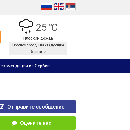
25 ℃
Плоский дождь
Прогноз погоды на следующие
5 дней
екомендации из Сербии
Отправите сообщение
Оцените нас