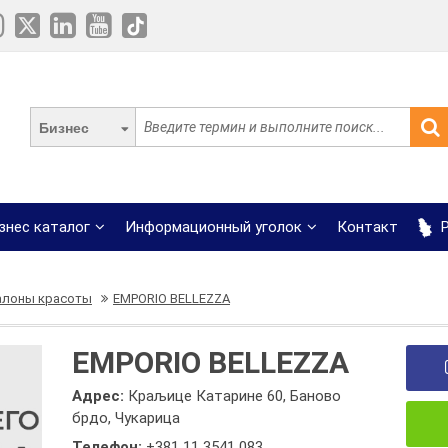
Бизнес
знес каталог
Информационный уголок
Контакт
Р
алоны красоты
EMPORIO BELLEZZA
EMPORIO BELLEZZA
Адрес:
Краљице Катарине 60, Баново
брдо, Чукарица
Телефон:
+381 11 3541 083