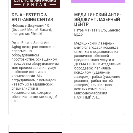
DEJA - ESTETIC &
МЕДИЦИНСКИЙ АНТИ-
ANTI-AGING CENTAR
ЭЙДЖИНГ ЛАЗЕРНЫЙ
ЦЕНТР
Небойше Джукелич 10
(бывший Милой Закич),
Петра Мечаве 33/5, Баново
выпускник Filmski
Брдо
Deja - Estetic &amp; Anti-
Медицинский лазерный
Aging центр расположен в
центр благодаря команде
современно
опытных специалистов из
оборудованном
различных областей
пространстве, оснащенном
предоставляет услуги в:
передовым оборудованием
ДЕРМАТОЛОГИИ:Удаление:
для предоставления услуг
бородавок, папиллом,
в области эстетики и
кондилом (удаление
косметологии. Мы
лазером) грибка (удаление
сотрудничаем с командой
розацеа, грибка ногтей
известных медицинских
лазером) лечение всех
специалистов и
кожных изменений
косметологов, которые
микродермабразия
обеспечат решение каждой
НАУЧНЫЙ АН...
ваш...