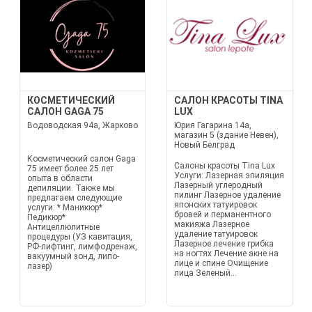
КОСМЕТИЧЕСКИЙ
САЛОН КРАСОТЫ TINA
САЛОН GAGA 75
LUX
Водоводская 94а, Жарково
Юрия Гагарина 14а,
магазин 5 (здание Невен),
Новый Белград
Косметический салон Gaga
Салоны красоты Tina Lux
75 имеет более 25 лет
Услуги: Лазерная эпиляция
опыта в области
Лазерный углеродный
депиляции. Также мы
пилинг Лазерное удаление
предлагаем следующие
японских татуировок
услуги: * Маникюр*
бровей и перманентного
Педикюр*
макияжа Лазерное
Антицеллюлитные
удаление татуировок
процедуры (УЗ кавитация,
Лазерное лечение грибка
РФ-лифтинг, лимфодренаж,
на ногтях Лечение акне на
вакуумный зонд, липо-
лице и спине Очищение
лазер)
лица Зеленый...