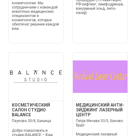
процедуры (УЗ кавитация,
косметологии. Мы
РФ-лифтинг, лимфодренаж,
сотрудничаем с командой
вакуумный зонд, липо-
известных медицинских
лазер)
специалистов и
косметологов, которые
обеспечат решение каждой
ваш...
КОСМЕТИЧЕСКИЙ
МЕДИЦИНСКИЙ АНТИ-
САЛОН СТУДИО
ЭЙДЖИНГ ЛАЗЕРНЫЙ
BALANCE
ЦЕНТР
Паунова 30/8, Бањица
Петра Мечаве 33/5, Баново
Брдо
Добро пожаловать в
Медицинский лазерный
студию BALANCE – Ваш