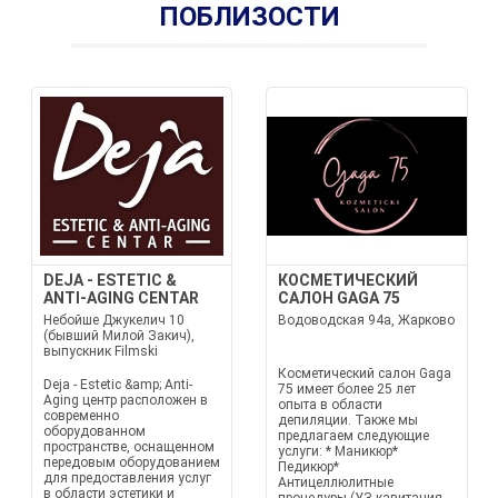
ПОБЛИЗОСТИ
DEJA - ESTETIC &
КОСМЕТИЧЕСКИЙ
ANTI-AGING CENTAR
САЛОН GAGA 75
Небойше Джукелич 10
Водоводская 94а, Жарково
(бывший Милой Закич),
выпускник Filmski
Косметический салон Gaga
Deja - Estetic &amp; Anti-
75 имеет более 25 лет
Aging центр расположен в
опыта в области
современно
депиляции. Также мы
оборудованном
предлагаем следующие
пространстве, оснащенном
услуги: * Маникюр*
передовым оборудованием
Педикюр*
для предоставления услуг
Антицеллюлитные
в области эстетики и