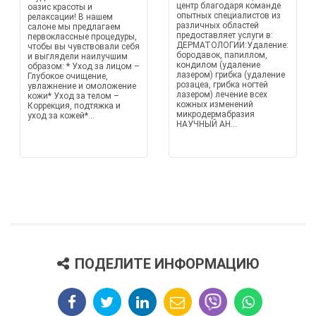
центр благодаря команде
оазис красоты и
опытных специалистов из
релаксации! В нашем
различных областей
салоне мы предлагаем
предоставляет услуги в:
первоклассные процедуры,
ДЕРМАТОЛОГИИ:Удаление:
чтобы вы чувствовали себя
бородавок, папиллом,
и выглядели наилучшим
кондилом (удаление
образом: * Уход за лицом –
лазером) грибка (удаление
Глубокое очищение,
розацеа, грибка ногтей
увлажнение и омоложение
лазером) лечение всех
кожи* Уход за телом –
кожных изменений
Коррекция, подтяжка и
микродермабразия
уход за кожей*...
НАУЧНЫЙ АН...
ПОДЕЛИТЕ ИНФОРМАЦИЮ