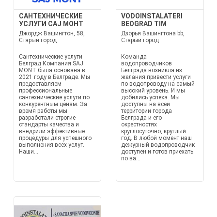
САНТЕХНИЧЕСКИЕ
VODOINSTALATERI
УСЛУГИ САЈ МОНТ
BEOGRAD TIM
Джордж Вашингтон, 58,
Дзорья Вашингтона bb,
Старый город
Старый город
Сантехнические услуги
Команда
Белград Компания SAJ
водопроводчиков
MONT была основана в
Белграда возникла из
2021 году в Белграде. Мы
желания привести услуги
предоставляем
по водопроводу на самый
профессиональные
высокий уровень. И мы
сантехнические услуги по
добились успеха. Мы
конкурентным ценам. За
доступны на всей
время работы мы
территории города
разработали строгие
Белграда и его
стандарты качества и
окрестностях
внедрили эффективные
круглосуточно, круглый
процедуры для успешного
год. В любой момент наш
выполнения всех услуг.
дежурный водопроводчик
Наши...
доступен и готов приехать
по ва...