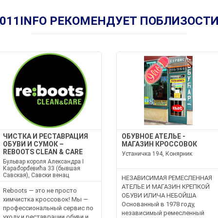
011INFO РЕКОМЕНДУЕТ ПОБЛИЗОСТ
ЧИСТКА И РЕСТАВРАЦИЯ
ОБУВНОЕ АТЕЛЬЕ -
ОБУВИ И СУМОК –
МАГАЗИН КРОССОВОК
REBOOTS CLEAN & CARE
Устаничка 194, Конярник
Бульвар короля Александра I
Караđорđeвића 33 (бывшая
Савская), Савски венац
НЕЗАВИСИМАЯ РЕМЕСЛЕННАЯ
АТЕЛЬЕ И МАГАЗИН КРЕПКОЙ
Reboots — это не просто
ОБУВИ ИЛИЧА НЕБОЙША
химчистка кроссовок! Мы —
Основанный в 1978 году,
профессиональный сервис по
независимый ремесленный
уходу и реставрации обуви и