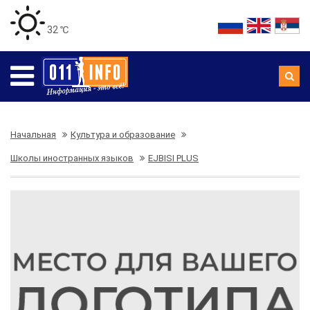
32 ℃
Начальная
Культура и образование
Школы иностранных языков
EJBISI PLUS