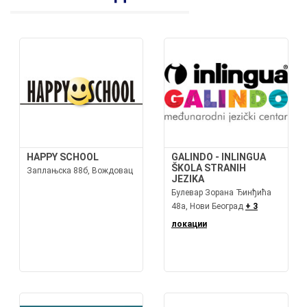
HAPPY SCHOOL
GALINDO - INLINGUA
ŠKOLA STRANIH
Заплањска 88б, Вождовац
JEZIKA
Булевар Зорана Ђинђића
48а, Нови Београд
+ 3
локации