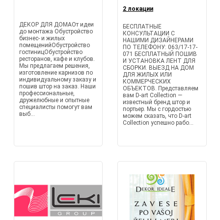
2 локации
ДЕКОР ДЛЯ ДОМАОт идеи
БЕСПЛАТНЫЕ
до монтажа Обустройство
КОНСУЛЬТАЦИИ С
бизнес- и жилых
НАШИМИ ДИЗАЙНЕРАМИ
помещенийОбустройство
ПО ТЕЛЕФОНУ: 063/17-17-
гостиницОбустройство
071 БЕСПЛАТНЫЙ ПОШИВ
ресторанов, кафе и клубов.
И УСТАНОВКА ЛЕНТ ДЛЯ
Мы предлагаем решения,
СБОРКИ. ВЫЕЗД НА ДОМ
изготовление карнизов по
ДЛЯ ЖИЛЫХ ИЛИ
индивидуальному заказу и
КОММЕРЧЕСКИХ
пошив штор на заказ. Наши
ОБЪЕКТОВ. Представляем
профессиональные,
вам D-art Collection —
дружелюбные и опытные
известный бренд штор и
специалисты помогут вам
портьер. Мы с гордостью
выб...
можем сказать, что D-art
Collection успешно рабо...