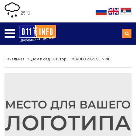
25 ℃
Начальная
Дом и сад
Шторы
ROLO ZAVESE NINE