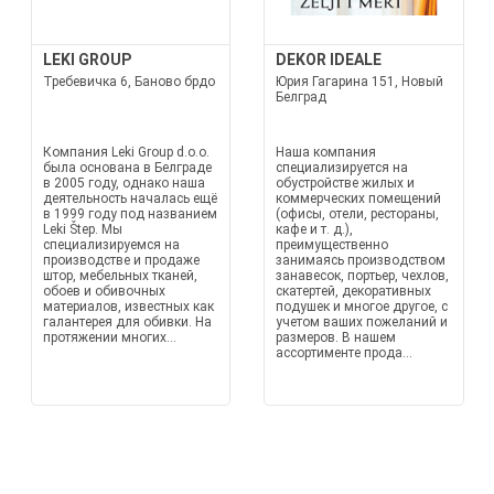
LEKI GROUP
DEKOR IDEALE
Требевичка 6, Баново брдо
Юрия Гагарина 151, Новый
Белград
Компания Leki Group d.o.o.
Наша компания
была основана в Белграде
специализируется на
в 2005 году, однако наша
обустройстве жилых и
деятельность началась ещё
коммерческих помещений
в 1999 году под названием
(офисы, отели, рестораны,
Leki Štep. Мы
кафе и т. д.),
специализируемся на
преимущественно
производстве и продаже
занимаясь производством
штор, мебельных тканей,
занавесок, портьер, чехлов,
обоев и обивочных
скатертей, декоративных
материалов, известных как
подушек и многое другое, с
галантерея для обивки. На
учетом ваших пожеланий и
протяжении многих...
размеров. В нашем
ассортименте прода...