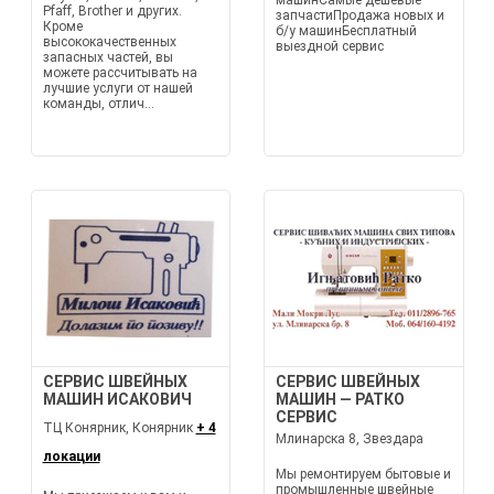
машинСамые дешевые
Pfaff, Brother и других.
запчастиПродажа новых и
Кроме
б/у машинБесплатный
высококачественных
выездной сервис
запасных частей, вы
можете рассчитывать на
лучшие услуги от нашей
команды, отлич...
СЕРВИС ШВЕЙНЫХ
СЕРВИС ШВЕЙНЫХ
МАШИН ИСАКОВИЧ
МАШИН — РАТКО
СЕРВИС
ТЦ Конярник, Конярник
+ 4
Млинарска 8, Звездара
локации
Мы ремонтируем бытовые и
промышленные швейные