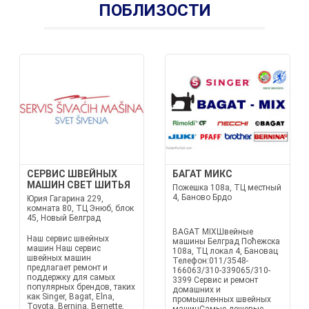
ПОБЛИЗОСТИ
СЕРВИС ШВЕЙНЫХ
БАГАТ МИКС
МАШИН СВЕТ ШИТЬЯ
Пожешка 108а, ТЦ местный
4, Баново Брдо
Юрия Гагарина 229,
комната 80, ТЦ Энюб, блок
45, Новый Белград
BAGAT MIXШвейные
Наш сервис швейных
машины Белград Поћежска
машин Наш сервис
108а, ТЦ локал 4, Бановац
швейных машин
Телефон:011/3548-
предлагает ремонт и
166063/310-339065/310-
поддержку для самых
3399 Сервис и ремонт
популярных брендов, таких
домашних и
как Singer, Bagat, Elna,
промышленных швейных
Toyota, Bernina, Bernette,