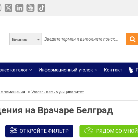
Бизнес
знес каталог
Информационный уголок
Контакт
Р
ие помещения
Vracar - весь муниципалитет
ения на Врачаре Белград
ОТКРОЙТЕ ФИЛЬТР
РЯДОМ СО МНОЙ