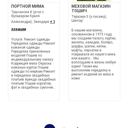
ПОРТНОЙ МИМА
МЕХОВОЙ МАГАЗИН
ТОШИЧ
Тршчанска 8 (угол с
бульваром Краля
Теразије 5 (у пасажу),
Центар
Александра), Звездара
+ 1
локации
В нашем магазине,
основанном в 1975 году,
мы создаем пальто, куртки,
Услуги: Ремонт одежды
жилеты, накидки, болеро,
Переделка одежды Ремонт
шарфы, шапки, кепки,
кожаной одежды
муфты, перчатки и
Переделка принесённых
покрывала из нашего меха
моделей Пошив по
или вашего... Мы
индивидуальному заказу
воплощаем в жизнь любую
Коррекция меха Окраска
идею! Также мы
кожаных курток Пошив
выполняем переделку и
одежды по меркам Ремонт
ремонт изделий из меха и
и переделка свадебных
кожи.
платьев Аренда свадебных
платьев Пошив корсетов,
фат и свадебных сумочек...