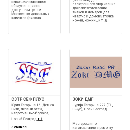
(брелоков) для
высококачественное
электронного открывания
обслуживание по
дверейИзготовление
доступным ценам.
знаков и номеров для
Множество довольных
квартир и домовЗаточка
клиентов (включа...
ножей, ножниц и т. д.
СЗТР СЕФ ПЛУС
ЗОКИ ДМГ
Юрия Гагарина 16, Дельта
Јурија Гагарина 227 (ТЦ
Сити, первый этаж,
Ењуб), Нови Београд
напротив Нью-Йоркера,
Новый Белград
+ 1
Мастерская по
локации
изготовлению и ремонту