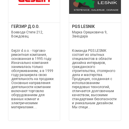
ГЕЙЗИР Д.О.О.
PGS LESNIK
Воеводе Степе 212,
Марка Орешковича 9,
Вождовац
Звездара
Gejzir d.o.o. - торгово-
Команда PGS LESNIK
ремонтная компания,
состоит из опытных
основанная в 1995 году.
специалистов в области
Изначально компания
дизайна интерьеров,
занималась только
гражданского
обслуживанием, а в 1999
строительства, столярного
году расширила свою
дела и мастерства.
деятельность на продажи.
Продукция, созданная с
Основные направления
использованием
деятельности компании
передовых технологий,
включают торговлю
отличается долговечным
оборудованием для
качеством, высокими
ванных комнат и
стандартами безопасности
электрическими
и уникальным дизайном.
материалами....
Мы специ...