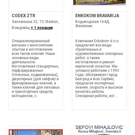
CODEX ZTR
ENKOKOM BRAVARIJA
Запланьска 32, TC Stadion,
Водоводская 164Д,
Железник
Вождовац
+ 1 локации
Специализированный
Компания Enkokom d.o.o.
магазин с многолетним
предлагает все виды
опытом в изготовлении
строительных и
всех типов ключей. Наши
художественных слесарных
основные виды
работ, а также
деятельности:
изготовление и ремонт
Изготовление стандартных,
кирпичной оснастки. Мы
перфорированных
успешно работаем с 1993
(точечных, кодированных),
года, обслуживая город
двухперных (для сейфов) и
Белград и всю Сербию,
фрезерованных ключей, а
предлагая экспертные
также ключей для легковых
знания, скорость и высокое
и транспортных средств,
качество работы.
мотоциклов, с...
Слесарные работы, изг...