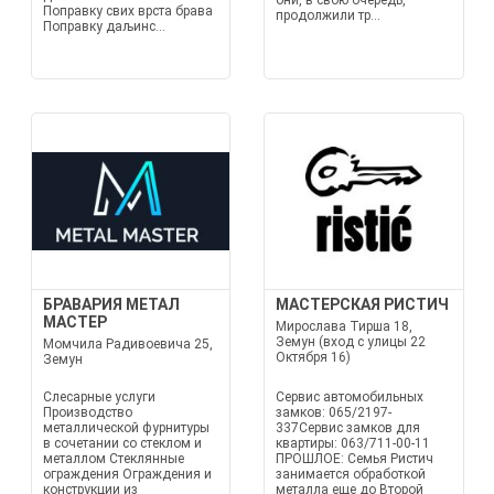
они, в свою очередь,
Поправку свих врста бравa
продолжили тр...
Поправку даљинс...
БРАВАРИЯ МЕТАЛ
МАСТЕРСКАЯ РИСТИЧ
МАСТЕР
Мирослава Тирша 18,
Земун (вход с улицы 22
Момчила Радивоевича 25,
Октября 16)
Земун
Слесарные услуги
Сервис автомобильных
Производство
замков: 065/2197-
металлической фурнитуры
337Сервис замков для
в сочетании со стеклом и
квартиры: 063/711-00-11
металлом Стеклянные
ПРОШЛОЕ: Семья Ристич
ограждения Ограждения и
занимается обработкой
конструкции из
металла еще до Второй