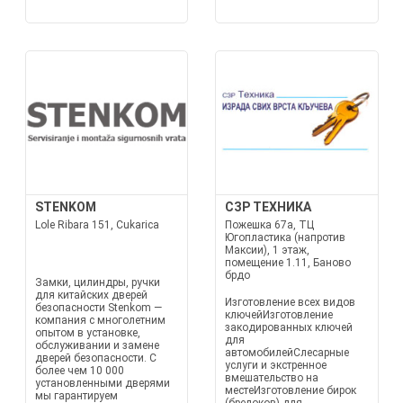
STENKOM
СЗР ТЕХНИКА
Lole Ribara 151, Cukarica
Пожешка 67а, ТЦ
Югопластика (напротив
Максии), 1 этаж,
помещение 1.11, Баново
брдо
Замки, цилиндры, ручки
для китайских дверей
Изготовление всех видов
безопасности Stenkom —
ключейИзготовление
компания с многолетним
закодированных ключей
опытом в установке,
для
обслуживании и замене
автомобилейСлесарные
дверей безопасности. С
услуги и экстренное
более чем 10 000
вмешательство на
установленными дверями
местеИзготовление бирок
мы гарантируем