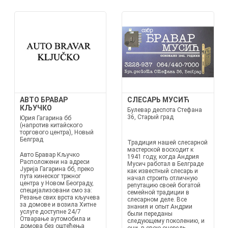
АВТО БРАВАР
СЛЕСАРЬ МУСИЋ
КЉУЧКО
Булевар деспота Стефана
36, Старый град
Юрия Гагарина бб
(напротив китайского
торгового центра), Новый
Белград
Традиция нашей слесарной
мастерской восходит к
Авто Бравар Кључко
1941 году, когда Андрия
Расположени на адреси
Мусич работал в Белграде
Јурија Гагарина бб, преко
как известный слесарь и
пута кинеског тржног
начал строить отличную
центра у Новом Београду,
репутацию своей богатой
специјализовани смо за:
семейной традиции в
Резање свих врста кључева
слесарном деле. Все
за домове и возила Хитне
знания и опыт Андрии
услуге доступне 24/7
были переданы
Отварање аутомобила и
следующему поколению, и
домова без оштећења