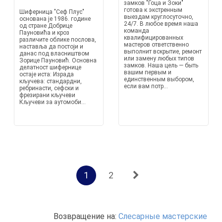
замков "Гоца и Зоки"
готова к экстренным
Шиферница "Сеф Плус"
выездам круглосуточно,
основана је 1986. године
24/7. В любое время наша
од стране Добрице
команда
Пауновића и кроз
квалифицированных
различите облике послова,
мастеров ответственно
наставља да постоји и
выполнит вскрытие, ремонт
данас под власништвом
или замену любых типов
Зорице Пауновић. Основна
замков. Наша цель — быть
делатност шифернице
вашим первым и
остаје иста: Израда
единственным выбором,
кључева: стандардни,
если вам потр...
ребринасти, сефски и
фрезирани кључеви
Кључеви за аутомоби...
1
2
Возвращение на:
Слесарные мастерские