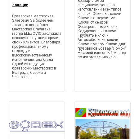
Бравар "Ломби"
локации
специализируется на
изготовлении всех типов
ключей: Обычные ключи
Браварская мастерская
Ключи с отверстиями
Элезович За более чем
Ключи от сейфов
тридцать лет работы
Фрезерованные ключи
мастерская Bravarska
Кодированные ключи
radnja ELEZOVIĆ заслужила
Трубчатые ключи
высокую репутацию среди
Автомобильные ключи
своих клиентов. Благодаря
Ключи с чипом Ключи для
профессиональному
грузовиков Бравар "Ломби"
подходу и
— самый известный мастер
высококачественному
по изготовлению клю...
исполнению, она стала
одной из ведущих
браварских мастерских в
Белграде, Сербии и
Черногор...