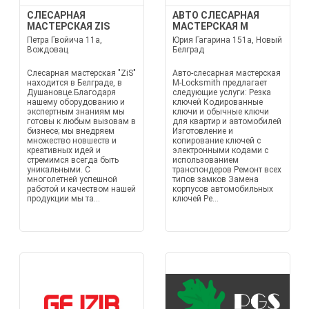
СЛЕСАРНАЯ
АВТО СЛЕСАРНАЯ
МАСТЕРСКАЯ ZIS
МАСТЕРСКАЯ M
Петра Гвойича 11a,
Юрия Гагарина 151а, Новый
Вождовац
Белград
Слесарная мастерская "ZiS"
Авто-слесарная мастерская
находится в Белграде, в
M-Locksmith предлагает
Душановце.Благодаря
следующие услуги: Резка
нашему оборудованию и
ключей Кодированные
экспертным знаниям мы
ключи и обычные ключи
готовы к любым вызовам в
для квартир и автомобилей
бизнесе; мы внедряем
Изготовление и
множество новшеств и
копирование ключей с
креативных идей и
электронными кодами с
стремимся всегда быть
использованием
уникальными. С
транспондеров Ремонт всех
многолетней успешной
типов замков Замена
работой и качеством нашей
корпусов автомобильных
продукции мы та...
ключей Ре...