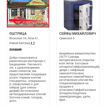
ОШТРИЦА
СЕЙФЫ МИХАЙЛОВИЧ
Японская 34, блок 61,
Сремская 6
Новый Белград
+ 1
локации
Аварийные вмешательства
24/7!!! Слесарь
Добро пожаловать в
Авторизованное открытие
ремесленную мастерскую с
всех типов: Кассовые
традициями. Уже много
аппаратыСейфыХранилищаБрони
лет, к удовлетворению
двери с сейфовым
наших клиентов, мы
замкомУстановка
предоставляем следующие
защитных замковРезка и
услуги: Нарезка ключей:
изготовление ключей Мы
стандартных, специальных
специализируемся на
(с отверстиями) и для
продаже и
сейфов (для слепых
установке:СейфыКассовые
дверей) Изготовление
аппаратыЗащитные
автокодированных ключей
замкиЦилиндры, щиты,
Заточка ножей, топоров,
брел...
доло...