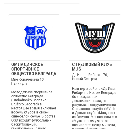
ОМЛАДИНСКОЕ
СТРЕЛКОВЫЙ КЛУБ
СПОРТИВНОЕ
MUŠ
ОБЩЕСТВО БЕЛГРАДА
Др Ивана Рибара 170,
Новый Белград
Мие Ковачевича 10,
Палилула
Наш тир в районе «Др Иван
Молодёжное спортивное
Рибар» на Новом Белграде
общество Белграда
был создан три
(Omladinsko Sportsko
десятилетия назад в
Društvo Beograd) в
результате сотрудничества
настоящее время включает
Стрелкового клуба «МУШ»
восемь клубов в своей
и Дзюдо-клуба «Младост»
сине-белой семье. В состав
из Земуна. Мы назвали его
OSD входят футбольный,
«Муш», потому что так
баскетбольный,
называется центр мишени,
гандбольный, дзюдо,