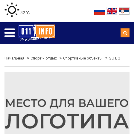
32 ℃
Начальная
Спорт и отдых
Спортивные объекты
SU BG