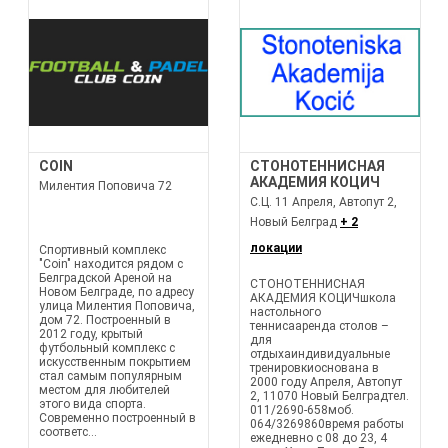
COIN
СТОНОТЕННИСНАЯ
АКАДЕМИЯ КОЦИЧ
Милентия Поповича 72
С.Ц. 11 Апреля, Автопут 2,
Новый Белград
+ 2
локации
Спортивный комплекс
"Coin" находится рядом с
Белградской Ареной на
СТОНОТЕННИСНАЯ
Новом Белграде, по адресу
АКАДЕМИЯ КОЦИЧшкола
улица Милентия Поповича,
настольного
дом 72. Построенный в
теннисааренда столов –
2012 году, крытый
для
футбольный комплекс с
отдыхаиндивидуальные
искусственным покрытием
тренировкиоснована в
стал самым популярным
2000 году Апреля, Автопут
местом для любителей
2, 11070 Новый Белградтел.
этого вида спорта.
011/2690-658моб.
Современно построенный в
064/3269860время работы
соответс...
ежедневно с 08 до 23, 4