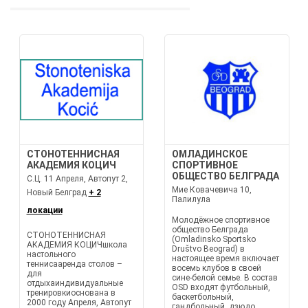
СТОНОТЕННИСНАЯ
ОМЛАДИНСКОЕ
АКАДЕМИЯ КОЦИЧ
СПОРТИВНОЕ
ОБЩЕСТВО БЕЛГРАДА
С.Ц. 11 Апреля, Автопут 2,
Мие Ковачевича 10,
Новый Белград
+ 2
Палилула
локации
Молодёжное спортивное
общество Белграда
СТОНОТЕННИСНАЯ
(Omladinsko Sportsko
АКАДЕМИЯ КОЦИЧшкола
Društvo Beograd) в
настольного
настоящее время включает
теннисааренда столов –
восемь клубов в своей
для
сине-белой семье. В состав
отдыхаиндивидуальные
OSD входят футбольный,
тренировкиоснована в
баскетбольный,
2000 году Апреля, Автопут
гандбольный, дзюдо,