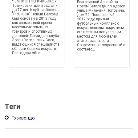
ЧЕМПИОН ПО КИКБОКСУ!
Белградской Ареной на
Тренировки для всех, от 7
Новом Белграде, по адресу
до 77 лет. Клуб кикбокса
улица Милентия Поповича,
"PRO-KICK" Новый Белград
дом 72. Построенный в
был основан в 2013 году
2012 году, крытый
как совместный проект
футбольный комплекс с
нескольких опытных
искусственным покрытием
тренеров и спортивных
стал самым популярным
деятелей. Президент клуба -
местом для любителей
Зоран Васильевич Васа,
этого вида спорта.
выдающийся специалист в
Современно построенный в
области боевых искусств.
соответс...
Благодаря объе...
Теги
Тхэквондо