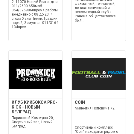
2, 11070 Новый Белградтел.
шахматный, теннисный,
011/2690-658моб.
легкоатлетический и
064/3269860время работы
велосипедный клубы.
ежедневно с 08 до 23, 4
Ранее в обществе также
стола Хала Пинки, Градски
был...
парк 2, Земунтел: 011/3164-
134врем...
КЛУБ КИКБОКСА PRO-
COIN
KICK - НОВЫЙ
Милентия Поповича 72
БЕЛГРАД
Парижской Коммуны 20,
Спортивный зал, Новый
Белград
Спортивный комплекс
"Coin" находится рядом с