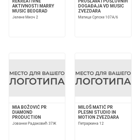
REKREATIVNE
PROSLAVA I POSLOVNIH
AKTIVNOSTI MARRY
DOGAĐAJA VD MUSIC
MUSIC BEOGRAD
ZVEZDARA
Јелене Миоч 2
Матице Српске 107А/6
MIA BOŽOVIĆ PR
MILOŠ MATIĆ PR
DIAMOND
PLESNI STUDIO IN
PRODUCTION
MOTION ZVEZDARA
Јованке Радаковић 37Ж
Петраркина 12