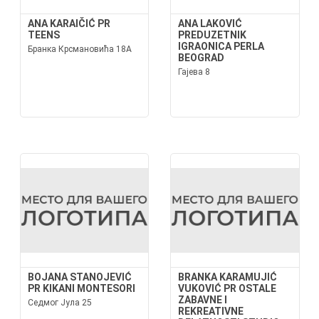
ANA KARAIČIĆ PR
ANA LAKOVIĆ
TEENS
PREDUZETNIK
IGRAONICA PERLA
Бранка Крсмановића 18А
BEOGRAD
Гајева 8
BOJANA STANOJEVIĆ
BRANKA KARAMUJIĆ
PR KIKANI MONTESORI
VUKOVIĆ PR OSTALE
ZABAVNE I
Седмог Јула 25
REKREATIVNE