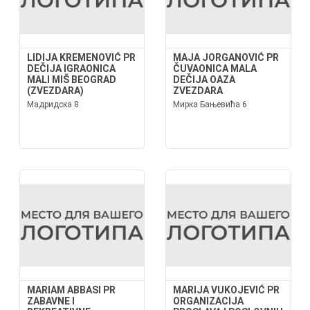
LIDIJA KREMENOVIĆ PR
MAJA JORGANOVIĆ PR
DEČIJA IGRAONICA
ČUVAONICA MALA
MALI MIŠ BEOGRAD
DEČIJA OAZA
(ZVEZDARA)
ZVEZDARA
Мадридска 8
Мирка Бањевића 6
MARIAM ABBASI PR
MARIJA VUKOJEVIĆ PR
ZABAVNE I
ORGANIZACIJA