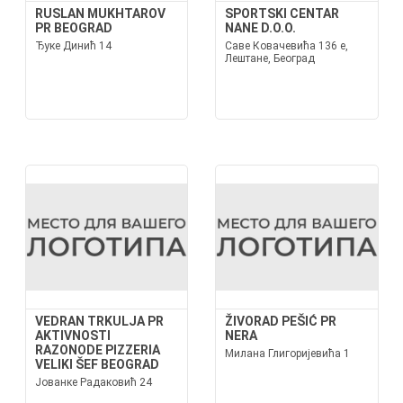
RUSLAN MUKHTAROV
SPORTSKI CENTAR
PR BEOGRAD
NANE D.O.O.
Ђуке Динић 14
Саве Ковачевића 136 е,
Лештане, Београд
VEDRAN TRKULJA PR
ŽIVORAD PEŠIĆ PR
AKTIVNOSTI
NERA
RAZONODE PIZZERIA
Милана Глигоријевића 1
VELIKI ŠEF BEOGRAD
Јованке Радаковић 24