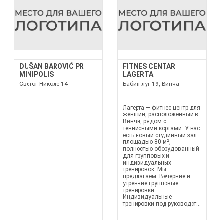
DUŠAN BAROVIĆ PR
FITNES CENTAR
MINIPOLIS
LAGERTA
Светог Николе 14
Бабин луг 19, Винча
Лагерта — фитнес-центр для
женщин, расположенный в
Винчи, рядом с
теннисными кортами. У нас
есть новый студийный зал
площадью 80 м²,
полностью оборудованный
для групповых и
индивидуальных
тренировок. Мы
предлагаем: Вечерние и
утренние групповые
тренировки
Индивидуальные
тренировки под руководст...