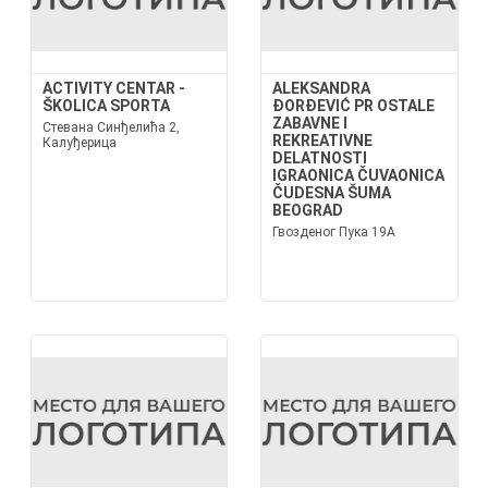
ACTIVITY CENTAR -
ALEKSANDRA
ŠKOLICA SPORTA
ĐORĐEVIĆ PR OSTALE
ZABAVNE I
Стевана Синђелића 2,
REKREATIVNE
Калуђерица
DELATNOSTI
IGRAONICA ČUVAONICA
ČUDESNA ŠUMA
BEOGRAD
Гвозденог Пука 19А