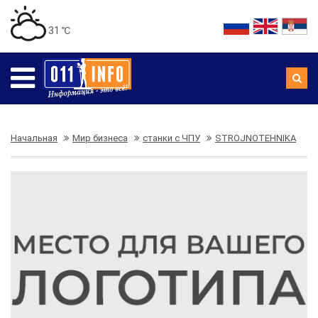
31 ℃
Начальная
Мир бизнеса
станки с ЧПУ
STROJNOTEHNIKA