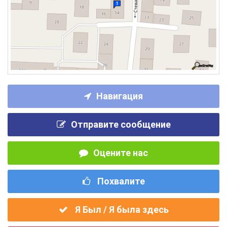
Навигация
Отправите сообщение
Оцените нас
Похвалите
Я Был / Я была здесь