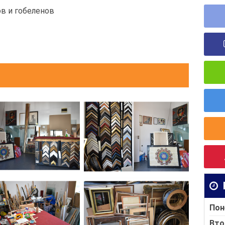
в и гобеленов
Пон
Вто