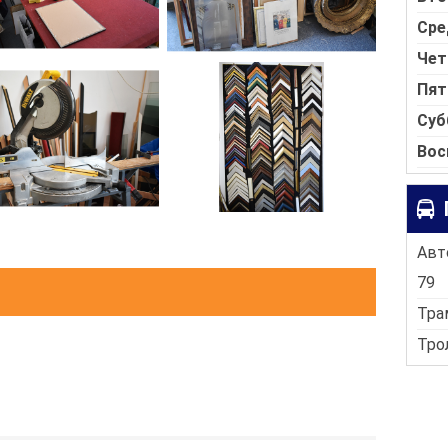
Сре
Чет
Пят
Суб
Вос
Авто
79
Тра
Трол