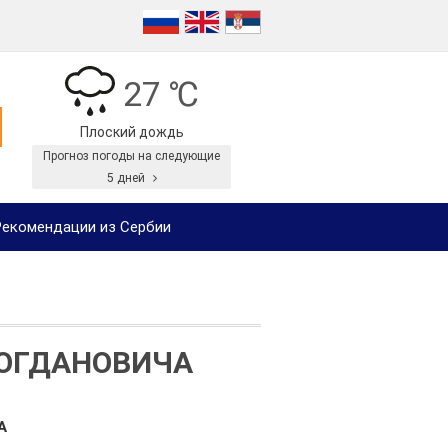
27 ℃
Плоский дождь
Прогноз погоды на следующие
5 дней
екомендации из Сербии
БОГДАНОВИЧА
A