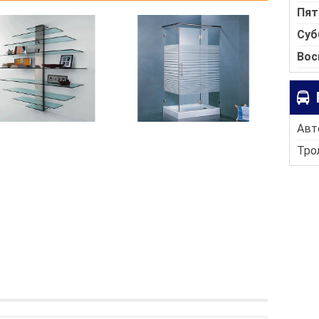
Пят
Суб
Вос
Авт
Трол