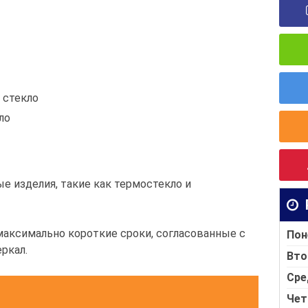
 стекло
ло
е изделия, такие как термостекло и
 максимально короткие сроки, согласованные с
Пон
еркал.
Вто
Сре
Чет