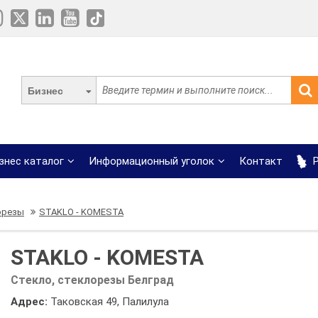
Бизнес
знес каталог
Информационный уголок
Контакт
Р
орезы
STAKLO - KOMESTA
STAKLO - KOMESTA
Стекло, стеклорезы Белград
Адрес:
Таковская 49, Палилула