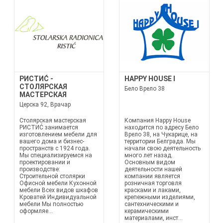
РИСТИĆ -
HAPPY HOUSE I
СТОЛЯРСКАЯ
Бело Врело 38
МАСТЕРСКАЯ
Церска 92, Врачар
Столярская мастерская
Компания Happy House
РИСТИĆ занимается
находится по адресу Бело
изготовлением мебели для
Врело 38, на Чукарице, на
вашего дома и бизнес-
территории Белграда. Мы
пространств с 1924 года.
начали свою деятельность
Мы специализируемся на
много лет назад.
проектировании и
Основным видом
производстве:
деятельности нашей
Строительной столярки
компании является
Офисной мебели Кухонной
розничная торговля
мебели Всех видов шкафов
красками и лаками,
Кроватей Индивидуальной
крепежными изделиями,
мебели Мы полностью
сантехническими и
оформляе...
керамическими
материалами, инст...