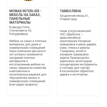
MOMAX INTERIJER -
ТАМБОЛИНА
МЕБЕЛЬ НА ЗАКАЗ,
Гундуличев венац 61,
ПАНЕЛЬНЫЕ
Старый град
МАТЕРИАЛЫ
Воеводе Степа
Степановича 43,
Наши услуги включают:
Калуджерица
CNC обработка –
криволинейное
Мебель на заказ и плитные
окантование Лазерная
материалы для дома и
гравировка и резка дерева,
коммерческих помещений
кожи, стекла и резины
Наша компания уже много
Тонировка, изгиб и
лет успешно занимается
лазерная гравировка
продажей плитных
акрила Производство
материалов и
акриловых аксессуаров
изготовлением мебели на
(кондитерские инструменты
заказ, предлагая клиентам
и топперы для тортов)
комплексные и
Классическая обработка
качественные решения для
дерева и изготовлен...
обустройства жилых и
коммерческих помещений.
Благодаря професси...