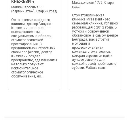
КНЕЖЕВИЋ
Македонская 17/9, Стари
град
Майке Евросиме 11
(первый этаж), Старый град
Стоматологическая
клиника Mrse Dent - это
Основатель и владелец
семейная клиника, успешно
клиники, доктор Владца
работающая с 2012 года. В
Кнежевич, является
уютной и современной
высококлассным
обстановке, в самом центре
специалистом в области
Белграда, вас встретит
стоматологической
молодая и
протезирования. С
профессиональная
преданностью и страстью к
команда стоматологов,
своей профессии, доктор
которая стремится найти
Кнежевич создал
лучшее решение для
пространство, где пациенты
каждой вашей проблемы с
не только получают
зубами. Работа наш...
исключительное
стоматологическое
обслуживание, но...