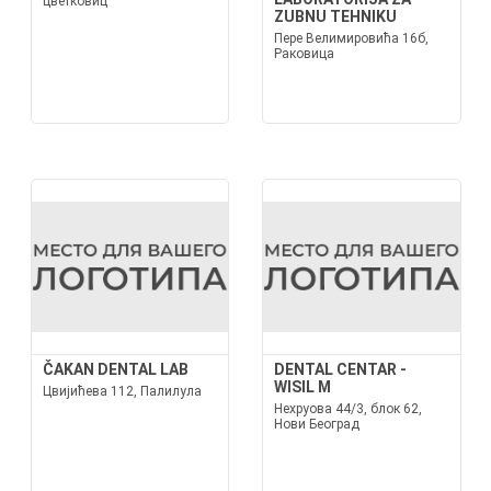
цветковиц
ZUBNU TEHNIKU
Пере Велимировића 16б,
Раковица
ČAKAN DENTAL LAB
DENTAL CENTAR -
WISIL M
Цвијићева 112, Палилула
Нехруова 44/3, блок 62,
Нови Београд