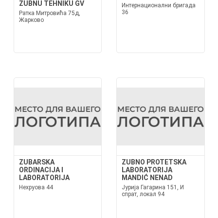
ZUBNU TEHNIKU GV
Интернационални бригада
36
Ратка Митровића 75д,
Жарково
ZUBARSKA
ZUBNO PROTETSKA
ORDINACIJA I
LABORATORIJA
LABORATORIJA
MANDIĆ NENAD
Нехруова 44
Јурија Гагарина 151, И
спрат, локал 94