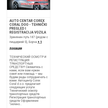
AUTO CENTAR COREX
CORAL DOO - TEHNIČKI
PREGLED I
REGISTRACIJA VOZILA
Зренянин путь 187 (рядом с
пиццерией S), Борча
+ 1
локации
ТЕХНИЧЕСКИЙ ОСМОТР И
РЕГИСТРАЦИЯ
ТРАНСПОРТНЫХ
СРЕДСТВ!!! Свяжитесь с
нами, если вам нужен
совет или помощь — мы
будем рады сотрудничать с
вами. Автоцентр Corex
Coral d.o.o. предлагает
следующие услуги:
Технический осмотр
транспортных средств
Регистрация транспортных
средств Оформление
"зелено...