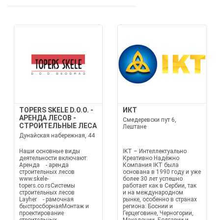
TOPERS SKELE D.O.O. -
ИКТ
АРЕНДА ЛЕСОВ -
Смедеревски пут 6,
СТРОИТЕЛЬНЫЕ ЛЕСА
Лештане
Дунайская набережная, 44
Наши основные виды
IKT – Интеллектуально
деятельности включают:
Креативно Надёжно
Аренда - аренда
Компания IKT была
строительных лесов
основана в 1990 году и уже
www.skele-
более 30 лет успешно
topers.co.rsСистемы
работает как в Сербии, так
строительных лесов
и на международном
Layher - рамочная
рынке, особенно в странах
быстросборнаяМонтаж и
региона: Боснии и
проектирование
Герцеговине, Черногории,