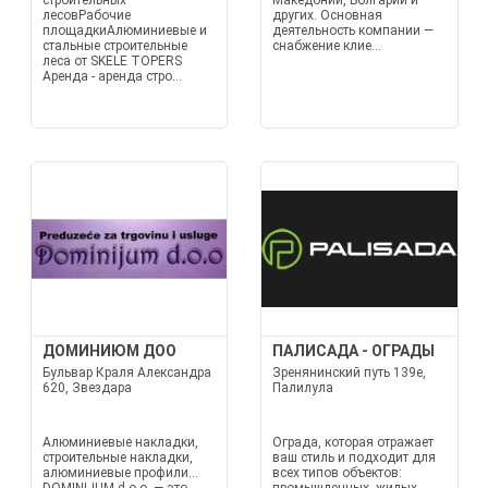
строительных
Македонии, Болгарии и
лесовРабочие
других. Основная
площадкиАлюминиевые и
деятельность компании —
стальные строительные
снабжение клие...
леса от SKELE TOPERS
Аренда - аренда стро...
ДОМИНИЮМ ДОО
ПАЛИСАДА - ОГРАДЫ
Бульвар Краля Александра
Зренянинский путь 139е,
620, Звездара
Палилула
Алюминиевые накладки,
Ограда, которая отражает
строительные накладки,
ваш стиль и подходит для
алюминиевые профили...
всех типов объектов: