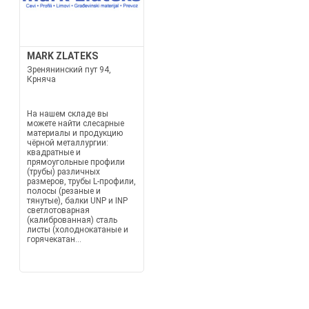
MARK ZLATEKS
Зренянинский пут 94,
Крняча
На нашем складе вы
можете найти слесарные
материалы и продукцию
чёрной металлургии:
квадратные и
прямоугольные профили
(трубы) различных
размеров, трубы L-профили,
полосы (резаные и
тянутые), балки UNP и INP
светлотоварная
(калиброванная) сталь
листы (холоднокатаные и
горячекатан...