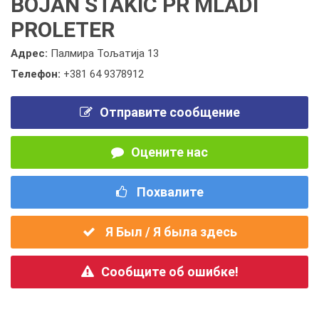
BOJAN STAKIĆ PR MLADI
PROLETER
Адрес:
Палмира Тољатија 13
Телефон:
+381 64 9378912
Отправите сообщение
Оцените нас
Похвалите
Я Был / Я была здесь
Сообщите об ошибке!