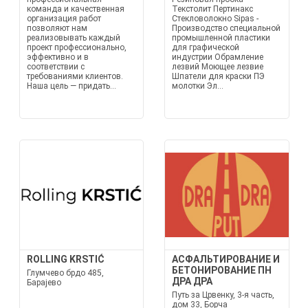
команда и качественная
Текстолит Пертинакс
организация работ
Стекловолокно Sipas -
позволяют нам
Производство специальной
реализовывать каждый
промышленной пластики
проект профессионально,
для графической
эффективно и в
индустрии Обрамление
соответствии с
лезвий Моющее лезвие
требованиями клиентов.
Шпатели для краски ПЭ
Наша цель — придать...
молотки Эл...
ROLLING KRSTIĆ
АСФАЛЬТИРОВАНИЕ И
БЕТОНИРОВАНИЕ ПН
Глумчево брдо 485,
ДРА ДРА
Барајево
Путь за Црвенку, 3-я часть,
дом 33, Борча