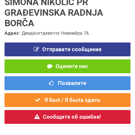
SIMONA NIKOLIĆ PR
GRAĐEVINSKA RADNJA
BORČA
Адрес:
Двадесетдеветог Новембра 7А
Отправите сообщение
Оцените нас
Похвалите
Я Был / Я была здесь
Сообщите об ошибке!