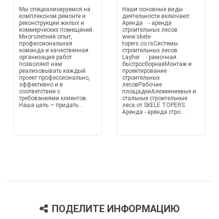
Мы специализируемся на
Наши основные виды
комплексном ремонте и
деятельности включают:
реконструкции жилых и
Аренда - аренда
коммерческих помещений.
строительных лесов
Многолетний опыт,
www.skele-
профессиональная
topers.co.rsСистемы
команда и качественная
строительных лесов
организация работ
Layher - рамочная
позволяют нам
быстросборнаяМонтаж и
реализовывать каждый
проектирование
проект профессионально,
строительных
эффективно и в
лесовРабочие
соответствии с
площадкиАлюминиевые и
требованиями клиентов.
стальные строительные
Наша цель — придать...
леса от SKELE TOPERS
Аренда - аренда стро...
ПОДЕЛИТЕ ИНФОРМАЦИЮ