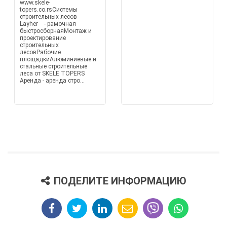
www.skele-
topers.co.rsСистемы
строительных лесов
Layher - рамочная
быстросборнаяМонтаж и
проектирование
строительных
лесовРабочие
площадкиАлюминиевые и
стальные строительные
леса от SKELE TOPERS
Аренда - аренда стро...
ПОДЕЛИТЕ ИНФОРМАЦИЮ