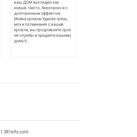
ваш ДОМ выглядел как
новый. Чисто, безопасно и с
долговечным эффектом.
Мойка кровли Удаляя грязь,
мох и потемнения с вашей
кровли, вы продлеваете срок
её службы и придаёте вашему
дому б...
381info.com