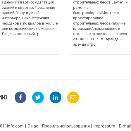
зданий и квартир; Адаптация
строительных лесов Layher -
зданий и квартир; Продление
рамочная
зданий; Услуги дизайна
быстросборнаяМонтаж и
интерьера; Реконструкция
проектирование
чердаков и подвалов в жилые
строительных лесовРабочие
или коммерческие помещения;
площадкиАлюминиевые и
Лицензированный гр...
стальные строительные леса
от SKELE TOPERS Аренда -
аренда стро...
ИЮ
 011info.com
О нас
Правила использования
Impressum
E-mail