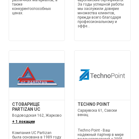
различных материалов, а
европейские сертификаты.
также
За годы успешной работы
конкурентоспособных
мы заслужили доверие
ценах.
множества клиентов,
прежде всего благодаря
профессиональному и
эффе...
СТОВАРИЩЕ
TECHNO POINT
PARTIZAN UC
Сарајевска 61, Савски
венац
Водоводская 162, Жарково
+ 1 локации
Techno Point - Ваш
Компания UC Partizan
надежный партнер в мире
была основана в 1989 году