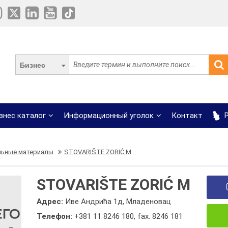
Бизнес
знес каталог
Информационный уголок
Контакт
Р
льные материалы
STOVARIŠTE ZORIĆ M
STOVARIŠTE ZORIĆ M
Адрес:
Иве Андрића 1д, Младеновац
Телефон:
+381 11 8246 180
,
fax: 8246 181