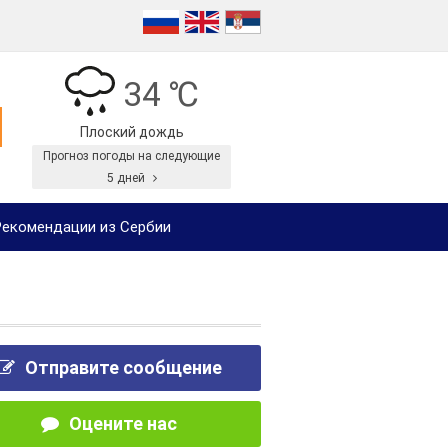
34 ℃
Плоский дождь
Прогноз погоды на следующие
5 дней
екомендации из Сербии
Отправите сообщение
Оцените нас