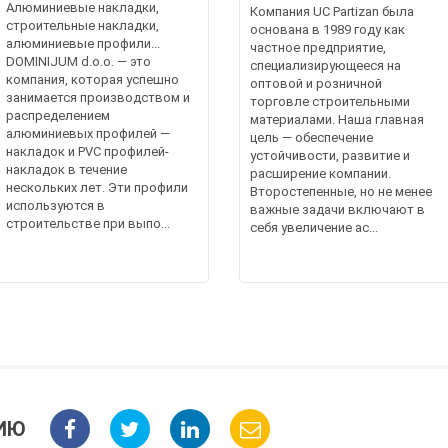
Алюминиевые накладки,
Компания UC Partizan была
строительные накладки,
основана в 1989 году как
алюминиевые профили...
частное предприятие,
DOMINIJUM d.o.o. — это
специализирующееся на
компания, которая успешно
оптовой и розничной
занимается производством и
торговле строительными
распределением
материалами. Наша главная
алюминиевых профилей —
цель — обеспечение
накладок и PVC профилей-
устойчивости, развитие и
накладок в течение
расширение компании.
нескольких лет. Эти профили
Второстепенные, но не менее
используются в
важные задачи включают в
строительстве при выпо...
себя увеличение ас...
ИЮ