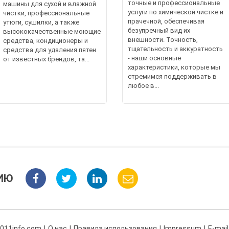
точные и профессиональные
машины для сухой и влажной
услуги по химической чистке и
чистки, профессиональные
прачечной, обеспечивая
утюги, сушилки, а также
безупречный вид их
высококачественные моющие
внешности. Точность,
средства, кондиционеры и
тщательность и аккуратность
средства для удаления пятен
- наши основные
от известных брендов, та...
характеристики, которые мы
стремимся поддерживать в
любое в...
ИЮ
 011info.com
О нас
Правила использования
Impressum
E-mail