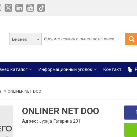
Бизнес
знес каталог
Информационный уголок
Контакт
Р
а
ONLINER NET DOO
ONLINER NET DOO
Адрес:
Јурија Гагарина 231