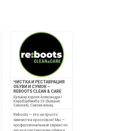
ЧИСТКА И РЕСТАВРАЦИЯ
ОБУВИ И СУМОК –
REBOOTS CLEAN & CARE
Бульвар короля Александра I
Караđорđeвића 33 (бывшая
Савская), Савски венац
Reboots — это не просто
химчистка кроссовок! Мы —
профессиональный сервис по
уходу и реставрации обуви и